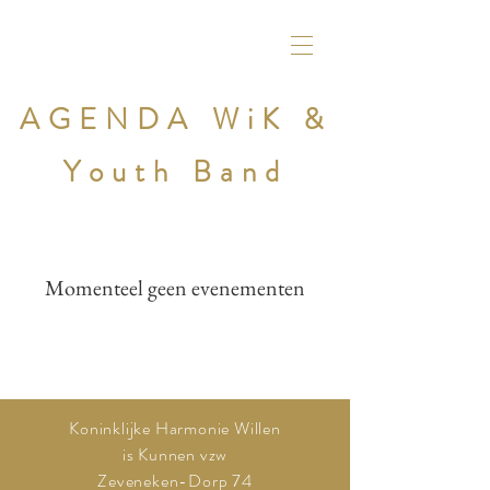
AGENDA WiK &
Youth Band
Momenteel geen evenementen
Koninklijke Harmonie Willen
is Kunnen vzw
Zeveneken-Dorp 74