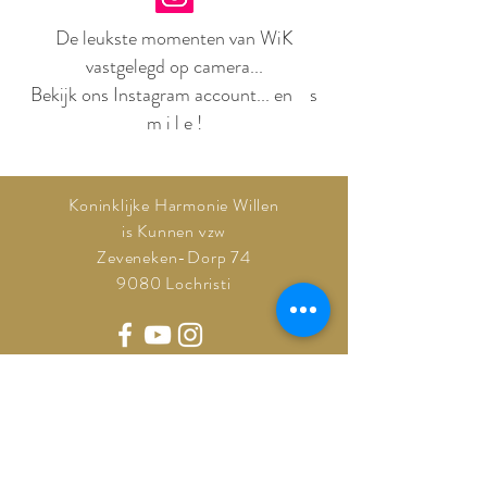
De leukste momenten van WiK
vastgelegd op camera...
Bekijk ons Instagram account... en s
m i l e !
Koninklijke Harmonie Willen
is Kunnen vzw
Zeveneken-Dorp 74
9080 Lochristi
Contact
Privacybeleid